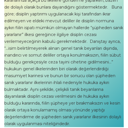
kararlarında açıkça bu ilkelere gönderme yaparken, bazen
de dolaylı olarak bunlara dayandığını göstermektedir. Buna
göre; disiplin yaptırımı uygulanacak kişi tarafından ikrar
edilmeyen ve eldeki mevcut deliller ile disiplin normuna
aykırı fiilin ispatı mümkün olmayan hallerde “şüpheden sanık
yararlanır” ilkesi gereğince ilgiliye disiplin cezası
verilemeyeceğinin kabulü gerekmektedir. Danıştay ayrıca,
“…isim belirtilmeyerek alınan genel tanık beyanları dışında,
inandırıcı ve somut deliller ortaya konulmaksızın, fiilin sübut
bulduğu gerekçesiyle ceza tayini cihetine gidilmesini…”
hukukun genel ilkelerinden biri olarak değerlendirdiği
masumiyet karinesi ve bunun bir sonucu olan şüpheden
sanık yararlanır ilkelerinin ihlali nedeniyle hukuka aykırı
bulmaktadır. Aynı şekilde, çelişkili tanık beyanlarına
dayanılarak disiplin cezası verilmesini de hukuka aykırı
bulduğu kararında, fiilin şüpheye yer bırakmaksızın ve kesin
olarak ortaya konulamamış olması yönünde yaptığı
değerlendirme de şüpheden sanık yararlanır ilkesinin dolaylı
olarak uygulanması niteliğindedir.