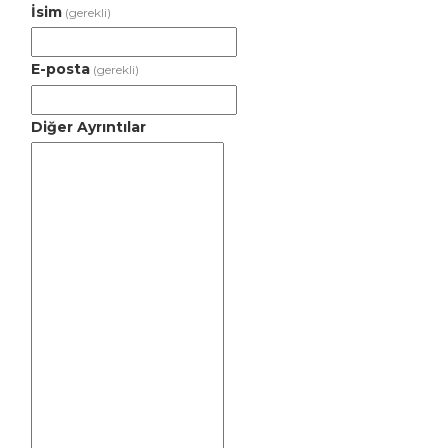
İsim
(gerekli)
E-posta
(gerekli)
Diğer Ayrıntılar