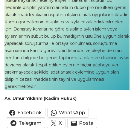
hukuka aykırılık nedeniyle işlemi sakatlamaktadır. Bu
nedenle disiplin yaptırımlarında in dubio pro reo ilkesi genel
olarak maddi vakıanın ispatına ilişkin olarak uygulanmaktadır.
Kamu görevlilerinin disiplin cezasıyla cezalandırılabilmeleri
için; Danıştay kararlarına göre disipline aykırı işlem veya
eylemlerinin sübut bulup bulmadığının usulüne uygun olarak
yapılacak soruşturma ile ortaya konulması, soruşturma
aşamasında kamu görevlisinin lehinde ve aleyhinde olan
her türlü bilgi ve belgenin toplanması, bilahare disipline aykırı
davranış olarak tespit edilen eylemin hiçbir şüpheye yer
bırakmayacak şekilde ispatlanarak eylemine uygun olan
disiplin cezası maddesinin tayini ve uygulanması
gerekmektedir
Av. Umur Yıldırım (Kadim Hukuk)
Facebook
WhatsApp
Telegram
X
Posta