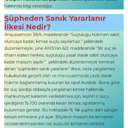
hakkında bilgi vereceğiz.
Şüpheden Sanık Yararlanır
İlkesi Nedir?
Anayasamızın 38/4. maddesinde “Suçluluğu hükmen sabit
oluncaya kadar, kimse suçlu sayılamaz.” şeklindeki
düzenlemeyle, yine AİHS’nin 6/2. maddesinde “Bir suç ile
itham edilen herkes, suçluluğu yasal olarak sabit oluncaya
kadar masum sayılır.” şeklindeki düzenlemeyle teminat
alınan “şüpheden sanık yararlanır” ilkesi, ceza yargılaması
hukukunda geçerli olan ve mevzuatımızda yazılı olarak
hükme bağlanmamış bulunan bir ispat kuralıdır. Buna göre,
bir suç işlediği iddiasıyla yargılanan kimse hakkında
mahkumiyet kararının verilebilmesi için, kişinin o suçu
işlediğinin % 100 oranında kesin olması, ispatlanmış
bulunması gerekir. Bu noktadaki % 1lik şüphe dahi sanığın
beraat etmesine yol açar. Böylece masum bir kimsenin
cezalandırılmasından ise suçlu bir kimsenin serbest