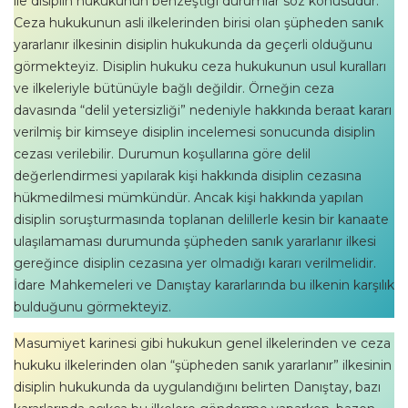
ile disiplin hukukunun benzeştiği durumlar söz konusudur.
Ceza hukukunun asli ilkelerinden birisi olan şüpheden sanık
yararlanır ilkesinin disiplin hukukunda da geçerli olduğunu
görmekteyiz. Disiplin hukuku ceza hukukunun usul kuralları
ve ilkeleriyle bütünüyle bağlı değildir. Örneğin ceza
davasında “delil yetersizliği” nedeniyle hakkında beraat kararı
verilmiş bir kimseye disiplin incelemesi sonucunda disiplin
cezası verilebilir. Durumun koşullarına göre delil
değerlendirmesi yapılarak kişi hakkında disiplin cezasına
hükmedilmesi mümkündür. Ancak kişi hakkında yapılan
disiplin soruşturmasında toplanan delillerle kesin bir kanaate
ulaşılamaması durumunda şüpheden sanık yararlanır ilkesi
gereğince disiplin cezasına yer olmadığı kararı verilmelidir.
İdare Mahkemeleri ve Danıştay kararlarında bu ilkenin karşılık
bulduğunu görmekteyiz.
Masumiyet karinesi gibi hukukun genel ilkelerinden ve ceza
hukuku ilkelerinden olan “şüpheden sanık yararlanır” ilkesinin
disiplin hukukunda da uygulandığını belirten Danıştay, bazı