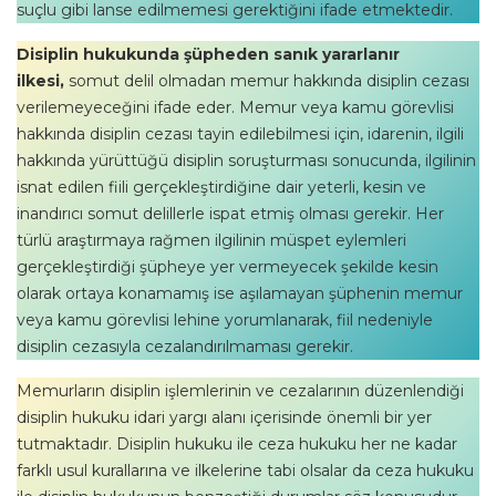
suçlu gibi lanse edilmemesi gerektiğini ifade etmektedir.
Disiplin hukukunda şüpheden sanık yararlanır
ilkesi,
somut delil olmadan memur hakkında disiplin cezası
verilemeyeceğini ifade eder. Memur veya kamu görevlisi
hakkında disiplin cezası tayin edilebilmesi için, idarenin, ilgili
hakkında yürüttüğü disiplin soruşturması sonucunda, ilgilinin
isnat edilen fiili gerçekleştirdiğine dair yeterli, kesin ve
inandırıcı somut delillerle ispat etmiş olması gerekir. Her
türlü araştırmaya rağmen ilgilinin müspet eylemleri
gerçekleştirdiği şüpheye yer vermeyecek şekilde kesin
olarak ortaya konamamış ise aşılamayan şüphenin memur
veya kamu görevlisi lehine yorumlanarak, fiil nedeniyle
disiplin cezasıyla cezalandırılmaması gerekir.
Memurların disiplin işlemlerinin ve cezalarının düzenlendiği
disiplin hukuku idari yargı alanı içerisinde önemli bir yer
tutmaktadır. Disiplin hukuku ile ceza hukuku her ne kadar
farklı usul kurallarına ve ilkelerine tabi olsalar da ceza hukuku