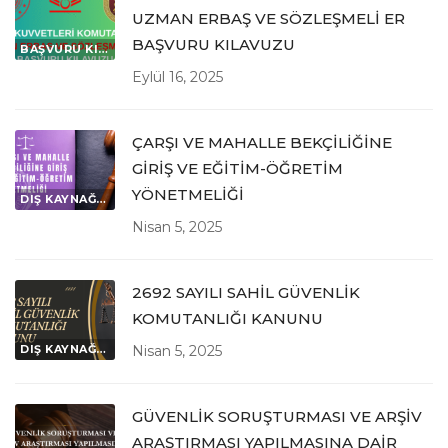
UZMAN ERBAŞ VE SÖZLEŞMELİ ER
BAŞVURU KILAVUZU
BAŞVURU KILAVUZLARI
Eylül 16, 2025
ÇARŞI VE MAHALLE BEKÇİLİĞİNE
GİRİŞ VE EĞİTİM-ÖĞRETİM
YÖNETMELİĞİ
DIŞ KAYNAĞI İLGİLENDİREN MEVZUATLAR
Nisan 5, 2025
2692 SAYILI SAHİL GÜVENLİK
KOMUTANLIĞI KANUNU
DIŞ KAYNAĞI İLGİLENDİREN MEVZUATLAR
Nisan 5, 2025
GÜVENLİK SORUŞTURMASI VE ARŞİV
ARAŞTIRMASI YAPILMASINA DAİR