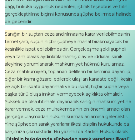
bağı, hukuka uygunluk nedenleri, iştirak teşebbüs ve fiilin
gerçekleştirilme biçimi konusunda şüphe belirmesi halinde
de geçerlidir.
Sanığın bir suçtan cezalandırılmasına karar verilebilmesinin
temel şartı, suçun hiçbir şüpheye mahal bırakmayacak bir
kesinlikle ispat edilebilmesidir. Gerçekleşme şekli şüpheli
veya tam olarak aydınlatılamamış olay ve iddialar, sanık
aleyhine yorumlanarak mahkumiyet hükmü kurulamaz.
Ceza mahkumiyeti, toplanan delillerin bir kısmına dayanılıp,
diğer bir kısmı gözardı edilerek ulaşılan kanaate değil, kesin
ve açık bir ispata dayanmalı ve bu ispat, hiçbir şüphe veya
başka türlü oluşa imkan vermeyecek açıklıkta olmalıdır.
Yüksek de olsa ihtimale dayanarak sanığın mahkumiyetine
karar vermek, ceza muhakemesinin en önemli amacı olan
gerçeğe ulaşmadan hüküm kurmak anlamına gelecektir.
Yine şüpheden sanık yararlanır ilkesi disiplin hukukunda da
karşımıza çıkmaktadır. Bu yazımızda Kadim Hukuk olarak
“
Disiplin hukukunda şüpheden sanık yararlanır ilkesi
”