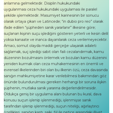
anlamına gelmektedir. Disiplin hukukundaki
uygulanması ceza hukukundaki uygulaması ile paralel
şekilde işlemektedir. Masumiyet karinesinin bir sonucu
olarak ortaya çıkan ve Latincede; “in dubio pro reo” olarak
ifade edilen “şüpheden sanık yararlanır” ilkesine göre;
suçlanan kişinin suçu işlediğini gösteren yeterli ve kesin delil
yoksa kanaate ve inanca dayanılarak ceza verilemeyecektir.
Amacı, somut olayda maddi gerçeğe ulaşarak adaleti
sağlamak, suç işlediği sabit olan faili cezalandırmak, kamu
düzeninin bozulmasını önlemek ve bozulan kamu düzenini
yeniden kurmak olan ceza muhakemesinin en önemli ve
evrensel ilkelerinden biri olan bu ilkenin özü, ceza davasında
sanığın mahkumiyetine karar verilebilmesi bakımından göz
önünde bulundurulması gereken herhangi bir soruna ilişkin
şüphenin, mutlaka sanık yararına değerlendirilmesidir.
Oldukça geniş bir uygulama alanı bulunan bu kural, dava
konusu suçun işlenip işlenmediği, işlenmişse sanık
tarafından işlenip işlenmediği, suçun niteliği, ağırlaştırıcı
özellikleri, sanığın kastı, saiki, fiil ile netice arasındaki illiyet