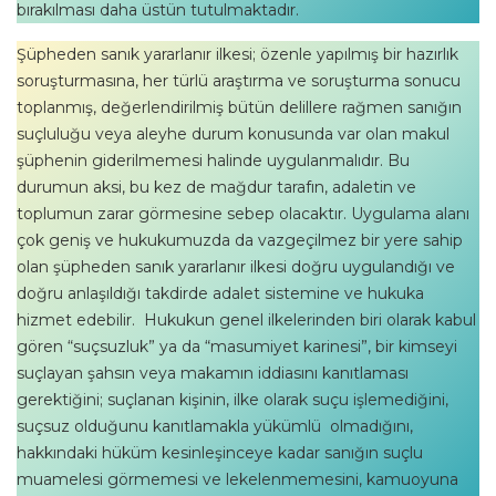
bırakılması daha üstün tutulmaktadır.
Şüpheden sanık yararlanır ilkesi; özenle yapılmış bir hazırlık
soruşturmasına, her türlü araştırma ve soruşturma sonucu
toplanmış, değerlendirilmiş bütün delillere rağmen sanığın
suçluluğu veya aleyhe durum konusunda var olan makul
şüphenin giderilmemesi halinde uygulanmalıdır. Bu
durumun aksi, bu kez de mağdur tarafın, adaletin ve
toplumun zarar görmesine sebep olacaktır. Uygulama alanı
çok geniş ve hukukumuzda da vazgeçilmez bir yere sahip
olan şüpheden sanık yararlanır ilkesi doğru uygulandığı ve
doğru anlaşıldığı takdirde adalet sistemine ve hukuka
hizmet edebilir. Hukukun genel ilkelerinden biri olarak kabul
gören “suçsuzluk” ya da “masumiyet karinesi”, bir kimseyi
suçlayan şahsın veya makamın iddiasını kanıtlaması
gerektiğini; suçlanan kişinin, ilke olarak suçu işlemediğini,
suçsuz olduğunu kanıtlamakla yükümlü olmadığını,
hakkındaki hüküm kesinleşinceye kadar sanığın suçlu
muamelesi görmemesi ve lekelenmemesini, kamuoyuna