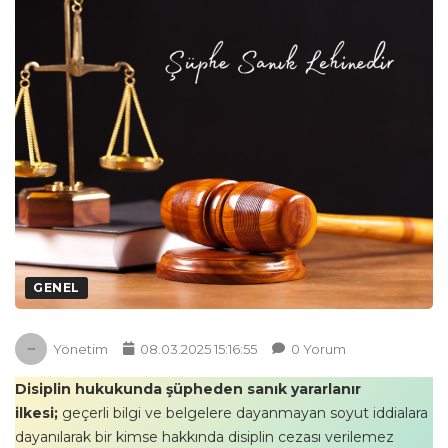
GENEL
Yönetim
08.03.2025 15:16:55
0 Yorum
Disiplin hukukunda şüpheden sanık yararlanır
ilkesi;
geçerli bilgi ve belgelere dayanmayan soyut iddialara
dayanılarak bir kimse hakkında disiplin cezası verilemez