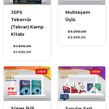
Muhteşem
JSPS
Üçlü
Tekerrür
(Tekrar) Kamp
₺
3.200,00
Kitabı
₺
2.599,00
₺
1.300,00
₺
1.020,00
2026
2026
Süper İkili
Sorular Seti