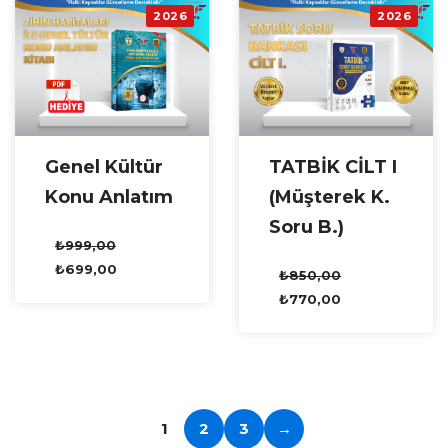
2026
2026
TATBİK CİLT I
Genel Kültür
(Müşterek K.
Konu Anlatım
Soru B.)
₺
999,00
₺
699,00
₺
850,00
₺
770,00
1
2
3
→