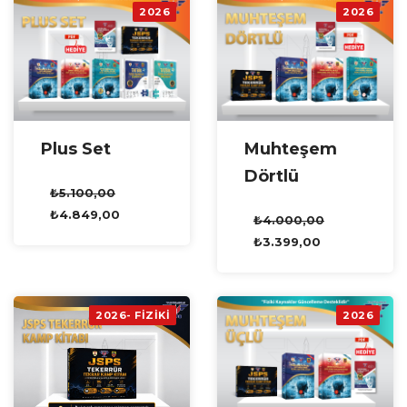
2026
2026
Plus Set
Muhteşem
Dörtlü
₺
5.100,00
₺
4.849,00
₺
4.000,00
₺
3.399,00
2026- FİZİKİ
2026