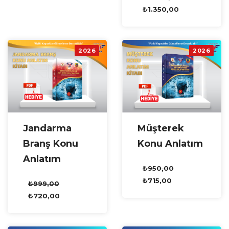
₺
1.350,00
2026
2026
Jandarma
Müşterek
Branş Konu
Konu Anlatım
Anlatım
₺
950,00
₺
715,00
₺
999,00
₺
720,00