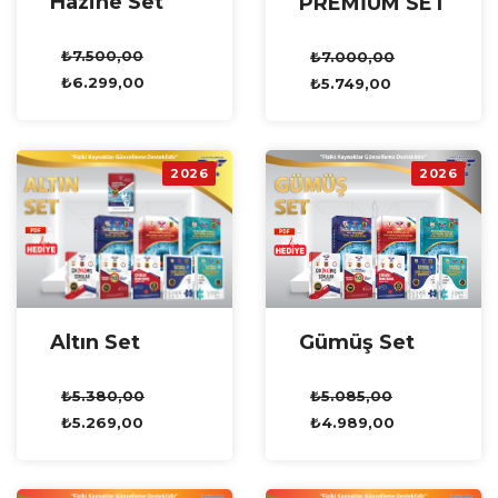
Hazine Set
PREMİUM SET
₺
7.500,00
₺
7.000,00
₺
6.299,00
₺
5.749,00
2026
2026
Altın Set
Gümüş Set
₺
5.380,00
₺
5.085,00
₺
5.269,00
₺
4.989,00