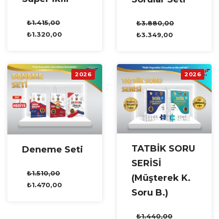
₺
1.415,00
₺
3.880,00
₺
1.320,00
₺
3.349,00
2026
2026
TATBİK SORU
Deneme Seti
SERİSİ
₺
1.510,00
(Müşterek K.
₺
1.470,00
Soru B.)
₺
1.440,00