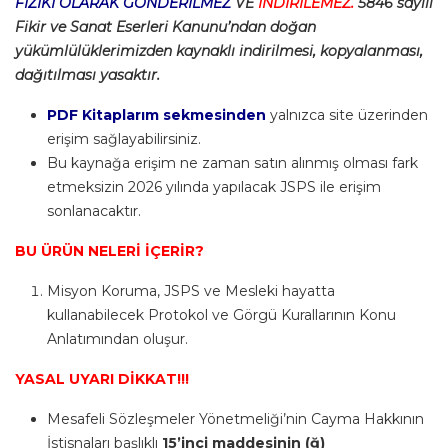
FİZİKİ OLARAK GÖNDERİLMEZ
VE
İNDİRİLEMEZ.
5846 sayılı
Fikir ve Sanat Eserleri Kanunu’ndan doğan
yükümlülüklerimizden kaynaklı indirilmesi, kopyalanması,
dağıtılması yasaktır.
PDF Kitaplarım sekmesinden
yalnızca site üzerinden
erişim sağlayabilirsiniz.
Bu kaynağa erişim ne zaman satın alınmış olması fark
etmeksizin 2026 yılında yapılacak JSPS ile erişim
sonlanacaktır.
BU ÜRÜN NELERİ İÇERİR?
Misyon Koruma, JSPS ve Mesleki hayatta
kullanabilecek Protokol ve Görgü Kurallarının Konu
Anlatımından oluşur.
YASAL UYARI DİKKAT!!!
Mesafeli Sözleşmeler Yönetmeliği’nin Cayma Hakkının
İstisnaları başlıklı
15’inci maddesinin (ğ)