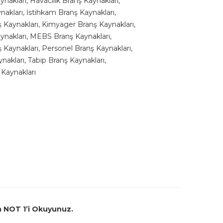
ynakları
,
Havacılık Branş Kaynakları
,
nakları
,
İstihkam Branş Kaynakları
,
 Kaynakları
,
Kimyager Branş Kaynakları
,
ynakları
,
MEBS Branş Kaynakları
,
 Kaynakları
,
Personel Branş Kaynakları
,
ynakları
,
Tabip Branş Kaynakları
,
 Kaynakları
in NOT 1’i Okuyunuz.