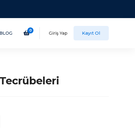
0
Kayıt Ol
BLOG
Giriş Yap
 Tecrübeleri
daki
at:
99,00.