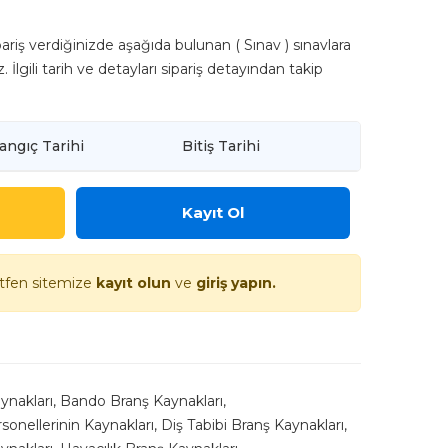
pariş verdiğinizde aşağıda bulunan ( Sınav ) sınavlara
z. İlgili tarih ve detayları sipariş detayından takip
angıç Tarihi
Bitiş Tarihi
Kayıt Ol
ütfen sitemize
kayıt olun
ve
giriş yapın.
ynakları
,
Bando Branş Kaynakları
,
sonellerinin Kaynakları
,
Diş Tabibi Branş Kaynakları
,