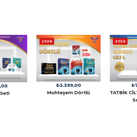
2026
2026
₺
3.399,00
₺
,00
Muhteşem Dörtlü
TATBİK CİLT
Seti
S