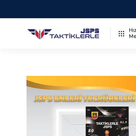
PDF - 2025
İNDIRIM!
Hız
Me