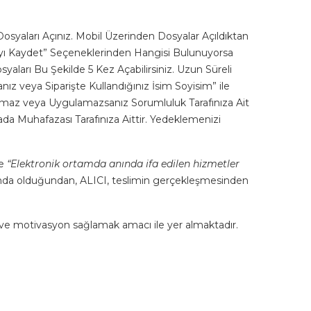
osyaları Açınız. Mobil Üzerinden Dosyalar Açıldıktan
ayı Kaydet” Seçeneklerinden Hangisi Bulunuyorsa
yaları Bu Şekilde 5 Kez Açabilirsiniz. Uzun Süreli
ız veya Siparişte Kullandığınız İsim Soyisim” ile
Okumaz veya Uygulamazsanız Sorumluluk Tarafınıza Ait
da Muhafazası Tarafınıza Aittir. Yedeklemenizi
ce
“Elektronik ortamda anında ifa edilen hizmetler
nda olduğundan, ALICI, teslimin gerçekleşmesinden
 ve motivasyon sağlamak amacı ile yer almaktadır.