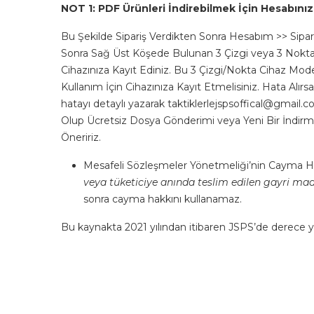
NOT 1:
PDF Ürünleri İndirebilmek İçin Hesabınız
Bu Şekilde Sipariş Verdikten Sonra Hesabım >> Sipar
Sonra Sağ Üst Köşede Bulunan 3 Çizgi veya 3 Noktay
Cihazınıza Kayıt Ediniz. Bu 3 Çizgi/Nokta Cihaz Model
Kullanım İçin Cihazınıza Kayıt Etmelisiniz. Hata Alı
hatayı detaylı yazarak taktiklerlejspsoffical@gmail
Olup Ücretsiz Dosya Gönderimi veya Yeni Bir İndirme
Öneririz.
Mesafeli Sözleşmeler Yönetmeliği’nin Cayma Hakk
veya tüketiciye anında teslim edilen gayri mad
sonra cayma hakkını kullanamaz.
Bu kaynakta 2021 yılından itibaren JSPS’de derece y