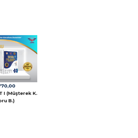
770,00
 I (Müşterek K.
oru B.)