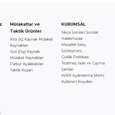
z
Mülakatlar ve
KURUMSAL
Taktik Ürünler
Sıkça Sorulan Sorular
Hakkımızda
Kıta (İç) Kaynak Mülakat
Mesafeli Satış
Kaynakları
Sözleşmesi
Sivil (Dış) Kaynak
Gizlilik Politikası
Mülakat Kaynakları
Teslimat, İade ve Cayma
Parkur Ayakkabıları
Şartları
Taktik Kuşan
ı
KVKK Aydınlatma Metni
Kullanım Koşulları
ı
ı