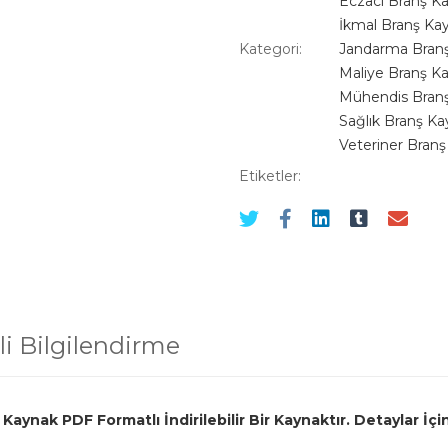
Eczacı Branş Ka
İkmal Branş Kay
Kategori:
Jandarma Branş
Maliye Branş Ka
Mühendis Branş
Sağlık Branş Ka
Veteriner Branş
Etiketler:
i Bilgilendirme
Kaynak PDF Formatlı İndirilebilir Bir Kaynaktır. Detaylar İç