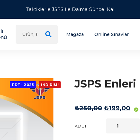
Taktiklerle JSPS İle Daima Güncel Kal
lı
Mağaza
Online Sınavlar
nü
JSPS Enleri
PDF - 2025
İNDIRIM!
Orijinal
Şu
₺
250,00
₺
199,00
fiyat:
an
JSPS
₺250,00.
fiy
ADET
ENLERI
₺1
TECRÜBELERI