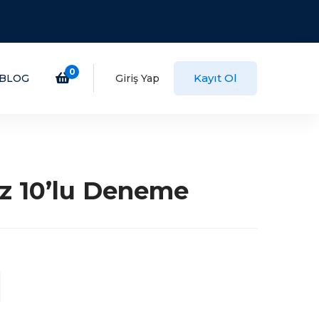
0
Kayıt Ol
BLOG
Giriş Yap
z 10’lu Deneme
daki
at:
99,00.