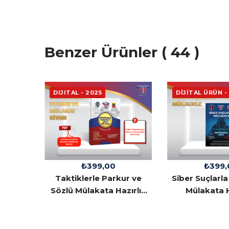
Benzer Ürünler ( 44 )
DIJITAL - 2025
DİJİTAL ÜRÜN -
₺
399,00
₺
399,
Taktiklerle Parkur ve
Siber Suçlarl
Sözlü Mülakata Hazırlık
Mülakata H
Kitabı