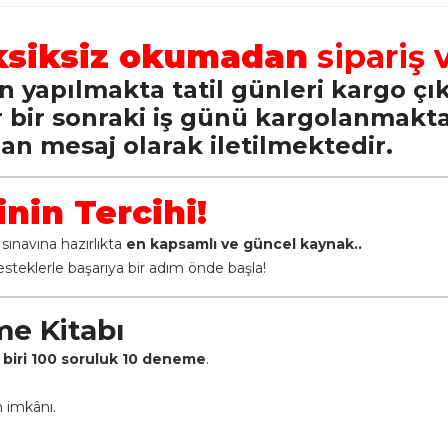
ksiksiz okumadan
sipariş 
 yapılmakta tatil günleri kargo çık
er bir sonraki iş günü kargolanmakt
an mesaj olarak iletilmektedir.
inin Tercihi!
ınavına hazırlıkta
en kapsamlı ve güncel kaynak..
 desteklerle başarıya bir adım önde başla!
me Kitabı
 biri 100 soruluk 10 deneme
.
 imkânı.