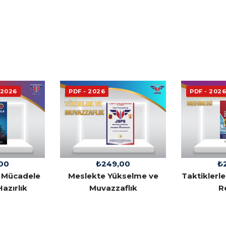
 2026
PDF - 2026
PDF - 2026
00
₺
₺
249,00
a Mücadele
Taktiklerle
Meslekte Yükselme ve
azırlık
R
Muvazzaflık