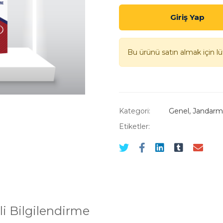
DENEME
ADET
Giriş Yap
Bu ürünü satın almak için l
Kategori:
Genel
,
Jandarma
Etiketler:
i Bilgilendirme