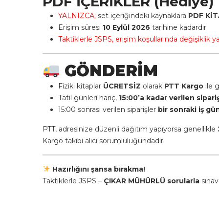
PDF İÇERİKLER (Hediye)
YALNIZCA;
set içeriğindeki kaynaklara
PDF Kİ
Erişim süresi
10 Eylül 2026
tarihine kadardır.
Taktiklerle JSPS, erişim koşullarında değişiklik y
GÖNDERİM
Fiziki kitaplar
ÜCRETSİZ
olarak
PTT Kargo
ile g
Tatil günleri hariç,
15:00’a kadar verilen sipari
15:00 sonrası verilen siparişler
bir sonraki iş gü
PTT, adresinize düzenli dağıtım yapıyorsa genellikle
Kargo takibi alıcı sorumluluğundadır.
Hazırlığını şansa bırakma!
Taktiklerle JSPS –
ÇIKAR MÜHÜRLÜ sorularla
sınav