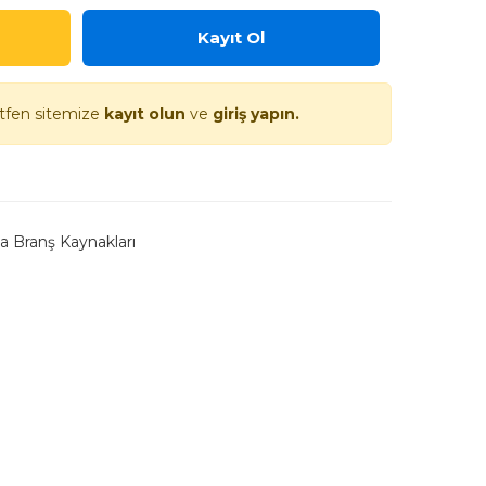
Kayıt Ol
ütfen sitemize
kayıt olun
ve
giriş yapın.
 Branş Kaynakları