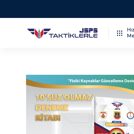
2026
İNDIRIM!
Hız
Me