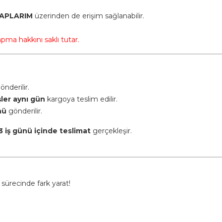
TAPLARIM
üzerinden de erişim sağlanabilir.
apma hakkını saklı tutar.
önderilir.
şler aynı gün
kargoya teslim edilir.
nü
gönderilir.
3 iş günü içinde teslimat
gerçekleşir.
 sürecinde fark yarat!