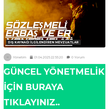
DIŞ KAYNAĞI İLGİLENDİREN MEVZUATLAR
Yönetim
01.04.2025 22:55:20
0 Yorum
GÜNCEL YÖNETMELİK
İÇİN BURAYA
TIKLAYINIZ..