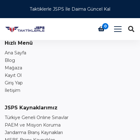
Bu Index Sayfasıdır
Taktiklerle JSPS İle Daima Güncel Kal
0
Hızlı Menü
Ana Sayfa
Blog
Mağaza
Kayıt Ol
Giriş Yap
İletişim
JSPS Kaynaklarımız
Türkiye Geneli Onlıne Sınavlar
PAEM ve Misyon Koruma
Jandarma Branş Kaynakları