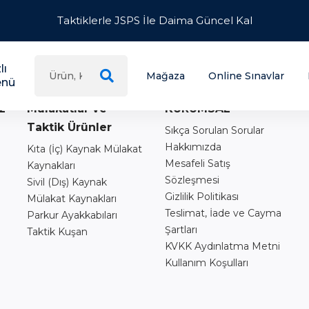
Taktiklerle JSPS İle Daima Güncel Kal
lı
Mağaza
Online Sınavlar
nü
z
Mülakatlar ve
KURUMSAL
Taktik Ürünler
Sıkça Sorulan Sorular
Hakkımızda
Kıta (İç) Kaynak Mülakat
Mesafeli Satış
Kaynakları
Sözleşmesi
Sivil (Dış) Kaynak
Gizlilik Politikası
Mülakat Kaynakları
Teslimat, İade ve Cayma
Parkur Ayakkabıları
Şartları
Taktik Kuşan
ı
KVKK Aydınlatma Metni
Kullanım Koşulları