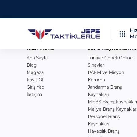
Bu Index Sayfasıdır
Hız
Me
Hızlı Menü
JSPS Kaynaklarımı
Ana Sayfa
Türkiye Geneli Onlıne
Blog
Sınavlar
Mağaza
PAEM ve Misyon
Kayıt Ol
Koruma
Giriş Yap
Jandarma Branş
İletişim
Kaynakları
MEBS Branş Kaynakları
Maliye Branş Kaynaklar
Personel Branş
Kaynakları
Havacılık Branş