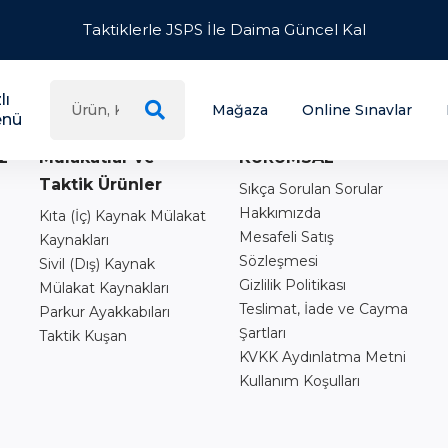
Taktiklerle JSPS İle Daima Güncel Kal
lı
Mağaza
Online Sınavlar
nü
z
Mülakatlar ve
KURUMSAL
Taktik Ürünler
Sıkça Sorulan Sorular
Hakkımızda
Kıta (İç) Kaynak Mülakat
Mesafeli Satış
Kaynakları
Sözleşmesi
Sivil (Dış) Kaynak
Gizlilik Politikası
Mülakat Kaynakları
Teslimat, İade ve Cayma
Parkur Ayakkabıları
Şartları
Taktik Kuşan
ı
KVKK Aydınlatma Metni
Kullanım Koşulları