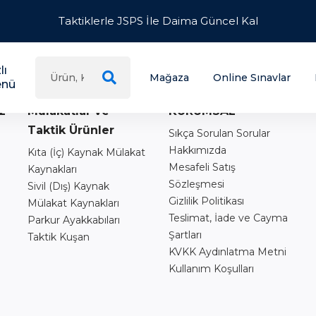
Taktiklerle JSPS İle Daima Güncel Kal
lı
Mağaza
Online Sınavlar
nü
z
Mülakatlar ve
KURUMSAL
Taktik Ürünler
Sıkça Sorulan Sorular
Hakkımızda
Kıta (İç) Kaynak Mülakat
Mesafeli Satış
Kaynakları
Sözleşmesi
Sivil (Dış) Kaynak
Gizlilik Politikası
Mülakat Kaynakları
Teslimat, İade ve Cayma
Parkur Ayakkabıları
Şartları
Taktik Kuşan
ı
KVKK Aydınlatma Metni
Kullanım Koşulları