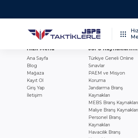
Bu Index Sayfasıdır
Hız
Me
Hızlı Menü
JSPS Kaynaklarımı
Ana Sayfa
Türkiye Geneli Onlıne
Blog
Sınavlar
Mağaza
PAEM ve Misyon
Kayıt Ol
Koruma
Giriş Yap
Jandarma Branş
İletişim
Kaynakları
MEBS Branş Kaynakları
Maliye Branş Kaynaklar
Personel Branş
Kaynakları
Havacılık Branş