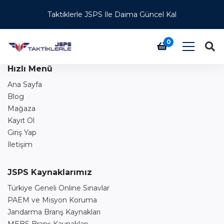
Bu Index Sayfasıdır
Taktiklerle JSPS İle Daima Güncel Kal
0
Hızlı Menü
Ana Sayfa
Blog
Mağaza
Kayıt Ol
Giriş Yap
İletişim
JSPS Kaynaklarımız
Türkiye Geneli Onlıne Sınavlar
PAEM ve Misyon Koruma
Jandarma Branş Kaynakları