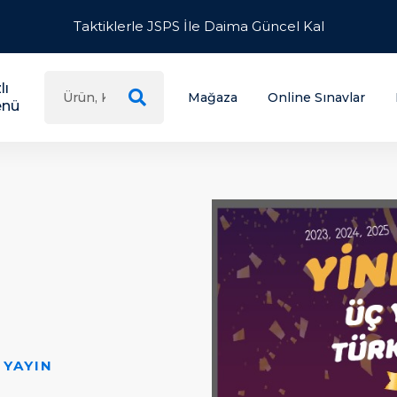
Taktiklerle JSPS İle Daima Güncel Kal
lı
Mağaza
Online Sınavlar
nü
 TUTMA SÖZÜ
l