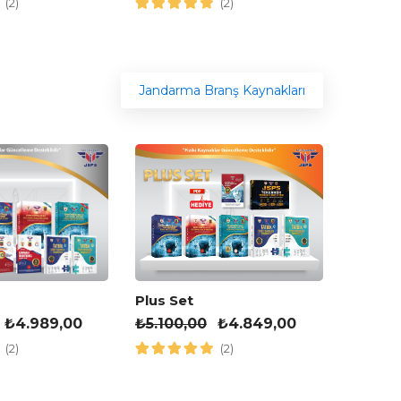
(2)
(2)
Jandarma Branş Kaynakları
Plus Set
Muhteş
₺
5.100,00
₺
4.849,00
₺
4.00
₺
4.989,00
(2)
(2)