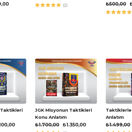
Kitabı
9,00
₺
500,00
(2)
JGK Misyonun Taktikleri
aktikleri
Taktiklerl
Konu Anlatım
Anlatım
₺
1.700,00
₺
1.350,00
.100,00
₺
1.499,00