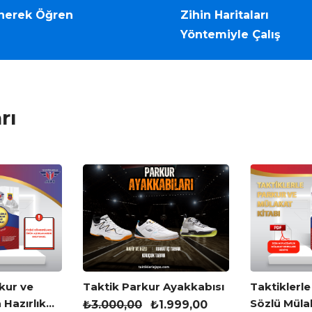
nerek Öğren
Zihin Haritaları
Yöntemiyle Çalış
rı
kur ve
Taktik Parkur Ayakkabısı
Taktiklerle
 Hazırlık
Sözlü Müla
₺
3.000,00
₺
1.999,00