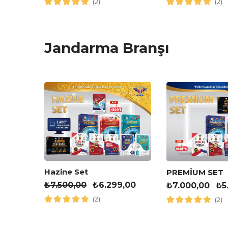
(2)
(2)
Jandarma Branşı
leri
Hazine Set
PREMİUM SET
₺
7.500,00
₺
6.299,00
₺
7.000,00
₺
5
(2)
(2)