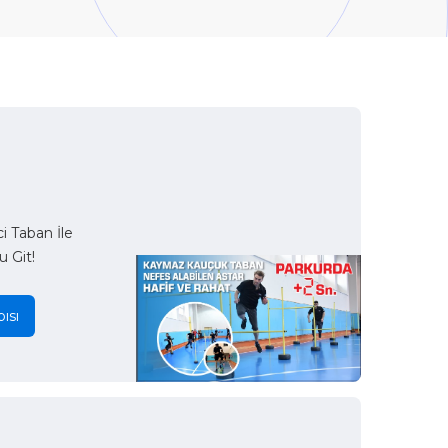
 Taban İle
u Git!
ısı