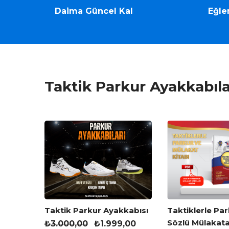
Daima Güncel Kal
Eğle
Taktik Parkur Ayakkabıla
ve
Taktik Parkur Ayakkabısı
Taktiklerle Par
ırlık
Sözlü Mülakata
₺
3.000,00
₺
1.999,00