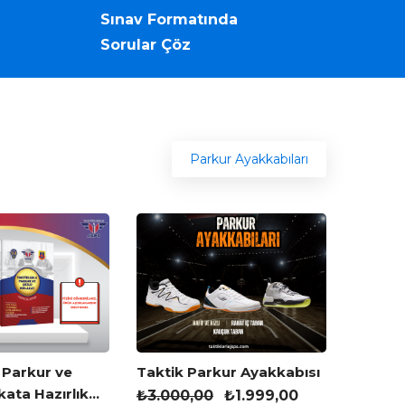
Sınav Formatında
Sorular Çöz
Parkur Ayakkabıları
 Parkur ve
Taktik Parkur Ayakkabısı
kata Hazırlık
₺
3.000,00
₺
1.999,00