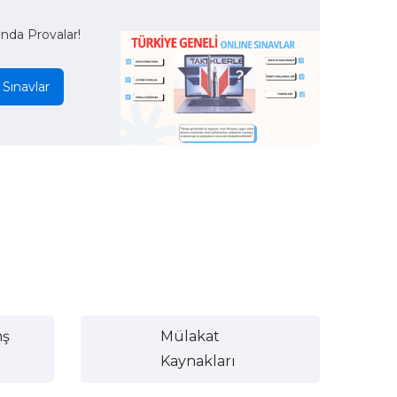
ında Provalar!
 Sınavlar
nş
Mülakat
Kaynakları