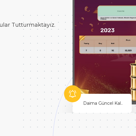
 Çalışmamak
Hayallerinin Peşinden Git