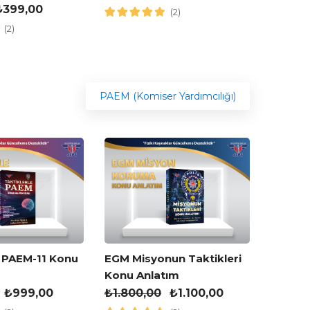
₺
399,00
(2)
(2)
PAEM (Komiser Yardımcılığı)
JGK Mi
e PAEM-11 Konu
EGM Misyonun Taktikleri
Konu A
Konu Anlatım
₺
1.700
₺
999,00
₺
1.800,00
₺
1.100,00