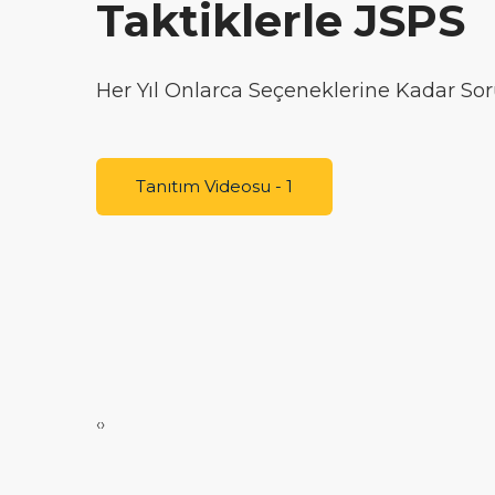
Bu Sıralamaya Girmek İçin Tek Eksiğin
Tanıtım Videosu - 2
‹
›