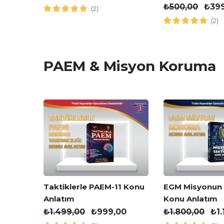
Kitabı
₺
500,00
₺
39
(2)
(2)
PAEM & Misyon Koruma
kleri
Taktiklerle PAEM-11 Konu
EGM Misyonun T
Anlatım
Konu Anlatım
,00
₺
1.499,00
₺
999,00
₺
1.800,00
₺
1