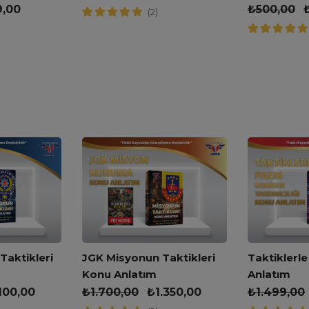
Kitabı
9,00
₺
500,00
(2)
JGK Misyonun Taktikleri
aktikleri
Taktiklerl
Konu Anlatım
Anlatım
₺
1.700,00
₺
1.350,00
.100,00
₺
1.499,00