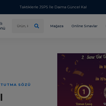
Taktiklerle JSPS İle Daima Güncel Kal
lı
Mağaza
Online Sınavlar
nü
 TUTMA SÖZÜ
l