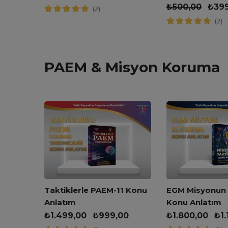
Kitabı
₺
500,00
₺
39
(2)
(2)
PAEM & Misyon Koruma
kleri
Taktiklerle PAEM-11 Konu
EGM Misyonun T
Anlatım
Konu Anlatım
,00
₺
1.499,00
₺
999,00
₺
1.800,00
₺
1