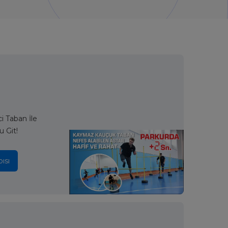
 Taban İle
u Git!
ısı