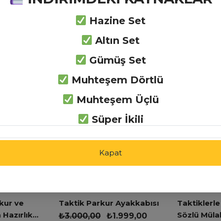
nerek Öğren
Zihin Haritaları
Hazine Set
Yöntemiyle Çalış
Altın Set
Gümüş Set
Muhteşem Dörtlü
rı
Muhteşem Üçlü
Süper İkili
Kapat
kur ve
Taktik Parkur Ayakkabısı
Taktiklerle
 Hazırlık
Sözlü Müla
₺
3.000,00
₺
1.999,00