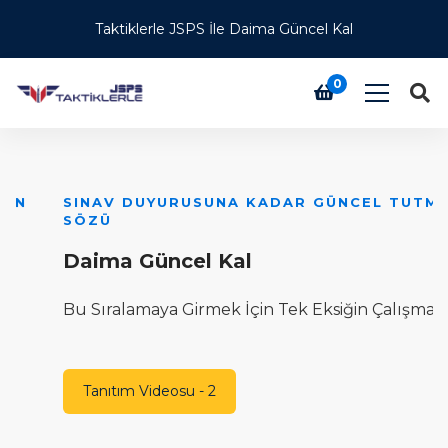
Taktiklerle JSPS İle Daima Güncel Kal
0
SINAV DUYURUSUNA KADAR GÜNCEL TUTMA
Ü
SÖZÜ
T
Daima Güncel Kal
H
Bu Sıralamaya Girmek İçin Tek Eksiğin Çalışmamak
T
Tanıtım Videosu - 2