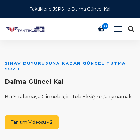
Taktiklerle JSPS İle Daima Güncel Kal
0
SINAV DUYURUSUNA KADAR GÜNCEL TUTMA
Ü
SÖZÜ
T
Daima Güncel Kal
H
Bu Sıralamaya Girmek İçin Tek Eksiğin Çalışmamak
T
Tanıtım Videosu - 2