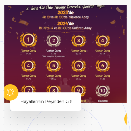
Hayallerinin Peşinden Git!