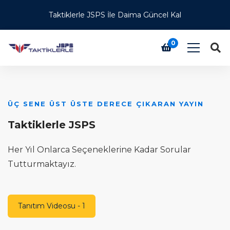
Taktiklerle JSPS İle Daima Güncel Kal
0
ÜÇ SENE ÜST ÜSTE DERECE ÇIKARAN YAYIN
S
S
Taktiklerle JSPS
D
Her Yıl Onlarca Seçeneklerine Kadar Sorular
k
B
Tutturmaktayız.
Tanıtım Videosu - 1