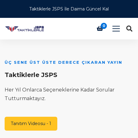
Taktiklerle JSPS İle Daima Güncel Kal
0
SINAV DUYURUSUNA KADAR GÜNCEL TUTMA
SÖZÜ
Daima Güncel Kal
Bu Sıralamaya Girmek İçin Tek Eksiğin Çalışmamak
Tanıtım Videosu - 2