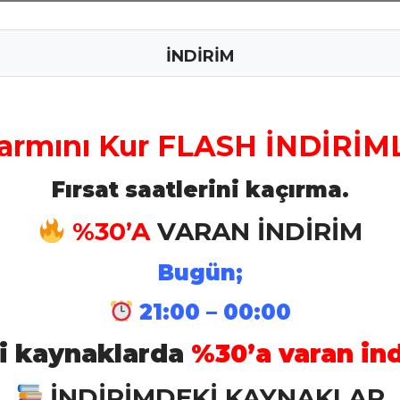
Personel Branş
Maliye Branşı
İNDİRİM
Kaynakları
Kaynakları
Bakım Branş
Bando Branş
armını Kur FLASH İNDİRİML
Kaynakları
Kaynakları
Fırsat saatlerini kaçırma.
Eczacı Branş
Tabip Branş
%30’A
VARAN İNDİRİM
Kaynakları
Kaynakları
Bugün;
21:00 – 00:00
İstihkam Branş
Mühendis Bra
Kaynakları
Kaynakları
li kaynaklarda
%30’a varan ind
İNDİRİMDEKİ KAYNAKLAR