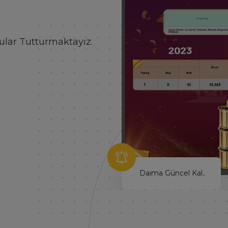
 Çalışmamak
Hayallerinin Peşinden Git