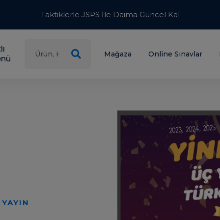
Taktiklerle JSPS İle Daima Güncel Kal
lı
Mağaza
Online Sınavlar
nü
 TUTMA SÖZÜ
l