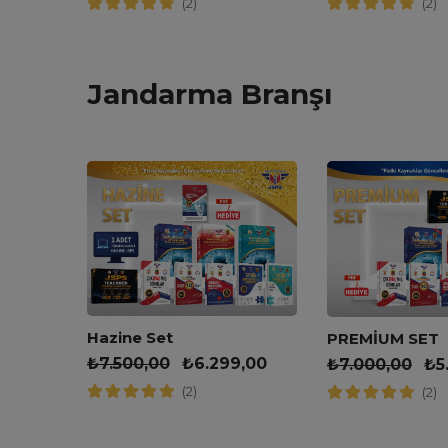
(2)
(2)
Jandarma Branşı
leri
Hazine Set
PREMİUM SET
₺
7.500,00
₺
6.299,00
₺
7.000,00
₺
5
(2)
(2)