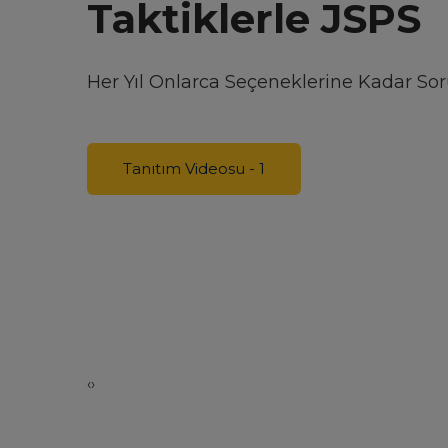
Bu Sıralamaya Girmek İçin Tek Eksiğin
Tanıtım Videosu - 2
‹
›