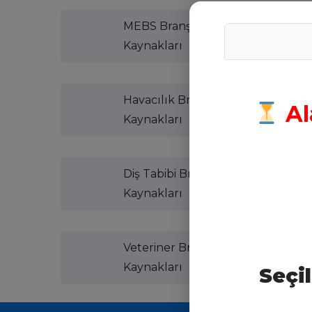
MEBS Branş
Kaynakları
Havacılık Branş
Al
Kaynakları
Diş Tabibi Branş
Kaynakları
Veteriner Branş
Kaynakları
Seçi