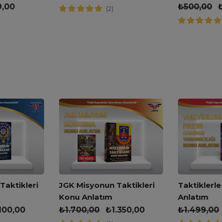
Kitabı
9,00
₺
500,00
(2)
JGK Misyonun Taktikleri
aktikleri
Taktiklerl
Konu Anlatım
Anlatım
₺
1.700,00
₺
1.350,00
.100,00
₺
1.499,00