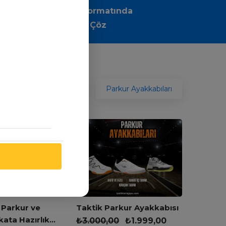
Sınav Formatında
Sorular Çöz
Parkur Ayakkabıları
 Parkur ve
Taktik Parkur Ayakkabısı
kata Hazırlık
₺
3.000,00
₺
1.999,00