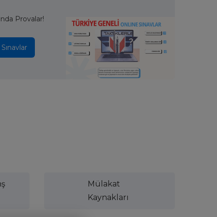
ında Provalar!
 Sınavlar
nş
Mülakat
Kaynakları