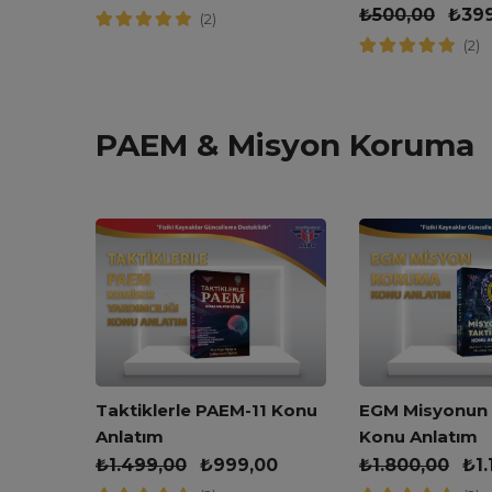
Kitabı
₺
500,00
₺
39
(2)
(2)
PAEM & Misyon Koruma
kleri
Taktiklerle PAEM-11 Konu
EGM Misyonun T
Anlatım
Konu Anlatım
,00
₺
1.499,00
₺
999,00
₺
1.800,00
₺
1