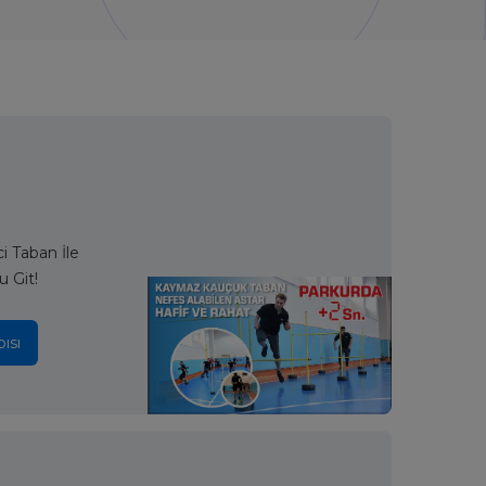
 Taban İle
u Git!
ısı