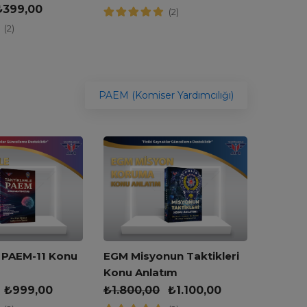
₺
399,00
(2)
(2)
PAEM (Komiser Yardımcılığı)
JGK Mi
e PAEM-11 Konu
EGM Misyonun Taktikleri
Konu A
Konu Anlatım
₺
1.700
₺
999,00
₺
1.800,00
₺
1.100,00