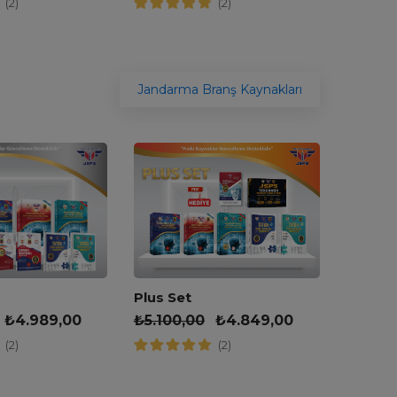
(2)
(2)
Jandarma Branş Kaynakları
Plus Set
Muhteş
₺
5.100,00
₺
4.849,00
₺
4.00
₺
4.989,00
(2)
(2)