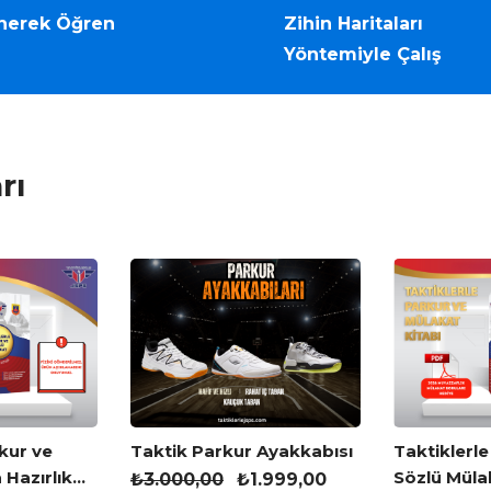
nerek Öğren
Zihin Haritaları
Yöntemiyle Çalış
rı
kur ve
Taktik Parkur Ayakkabısı
Taktiklerle
 Hazırlık
Sözlü Müla
₺
3.000,00
₺
1.999,00