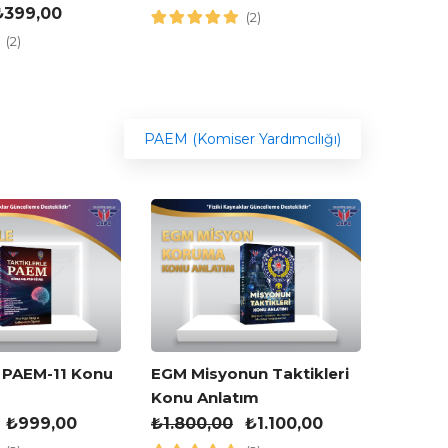
₺
399,00
(2)
(2)
PAEM (Komiser Yardımcılığı)
JGK Mi
e PAEM-11 Konu
EGM Misyonun Taktikleri
Konu A
Konu Anlatım
₺
1.700
₺
999,00
₺
1.800,00
₺
1.100,00