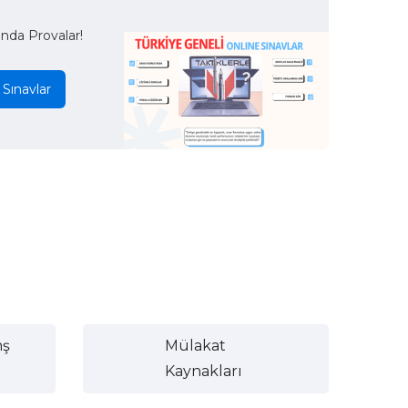
ında Provalar!
 Sınavlar
nş
Mülakat
Kaynakları