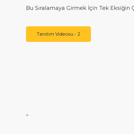
Bu Sıralamaya Girmek İçin Tek Eksiğin
Tanıtım Videosu - 2
‹
›