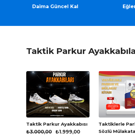
Daima Güncel Kal
Eğle
Taktik Parkur Ayakkabıla
ve
Taktik Parkur Ayakkabısı
Taktiklerle Par
ırlık
Sözlü Mülakata
₺
3.000,00
₺
1.999,00