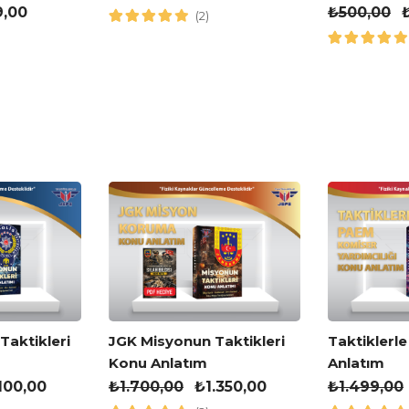
Kitabı
9,00
₺
500,00
(2)
JGK Misyonun Taktikleri
aktikleri
Taktiklerl
Konu Anlatım
Anlatım
₺
1.700,00
₺
1.350,00
.100,00
₺
1.499,00