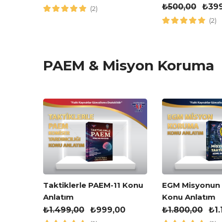
Kitabı
₺
500,00
₺
39
(2)
(2)
PAEM & Misyon Koruma
kleri
Taktiklerle PAEM-11 Konu
EGM Misyonun T
Anlatım
Konu Anlatım
,00
₺
1.499,00
₺
999,00
₺
1.800,00
₺
1