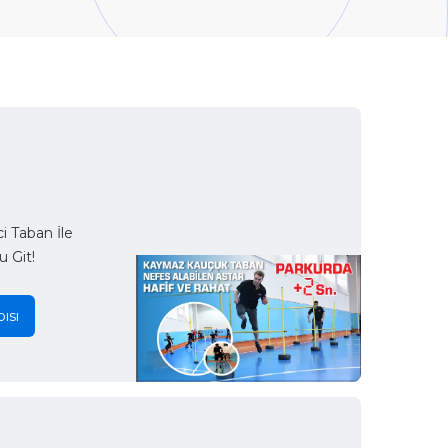
 Taban İle
u Git!
ısı