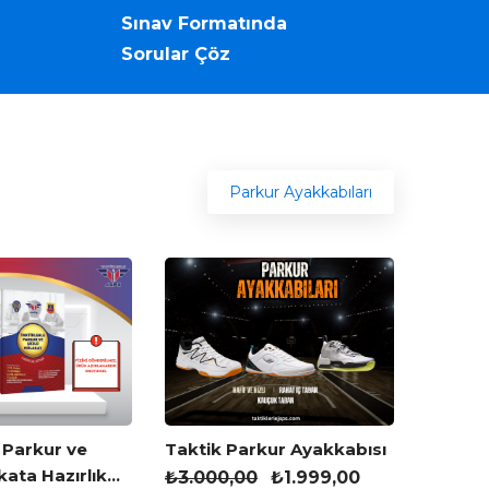
Sınav Formatında
Sorular Çöz
Parkur Ayakkabıları
 Parkur ve
Taktik Parkur Ayakkabısı
kata Hazırlık
₺
3.000,00
₺
1.999,00