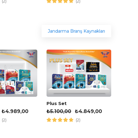
(2)
(2)
Jandarma Branş Kaynakları
Plus Set
Muhteş
₺
5.100,00
₺
4.849,00
₺
4.00
₺
4.989,00
(2)
(2)