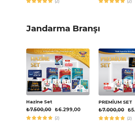
(2)
(2)
Jandarma Branşı
leri
Hazine Set
PREMİUM SET
₺
7.500,00
₺
6.299,00
₺
7.000,00
₺
5
(2)
(2)