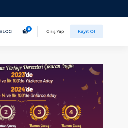
0
Kayıt Ol
BLOG
Giriş Yap