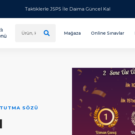
Taktiklerle JSPS İle Daima Güncel Kal
lı
Mağaza
Online Sınavlar
nü
 TUTMA SÖZÜ
l