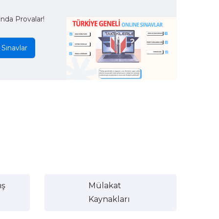
ında Provalar!
 Sınavlar
nş
Mülakat
Kaynakları