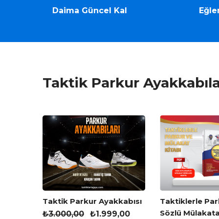
Daima Güncel Kal
Eğle
Taktik Parkur Ayakkabıla
ve
Taktik Parkur Ayakkabısı
Taktiklerle Par
ırlık
Sözlü Mülakata
₺
3.000,00
₺
1.999,00