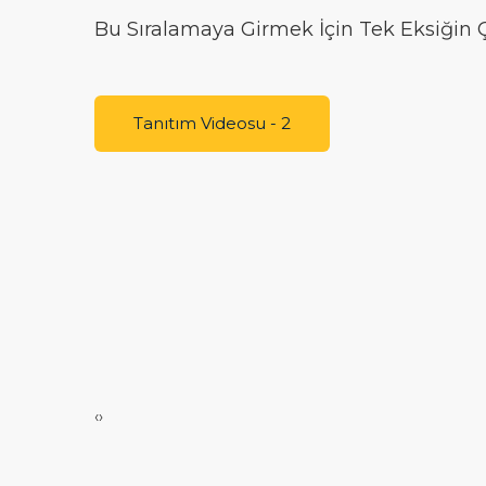
Bu Sıralamaya Girmek İçin Tek Eksiğin
Tanıtım Videosu - 2
‹
›