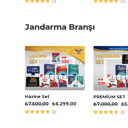
(2)
(2)
Jandarma Branşı
leri
Hazine Set
PREMİUM SET
₺
7.500,00
₺
6.299,00
₺
7.000,00
₺
5
(2)
(2)