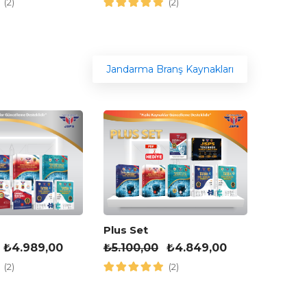
(2)
(2)
Jandarma Branş Kaynakları
Plus Set
Muhteş
₺
5.100,00
₺
4.849,00
₺
4.00
₺
4.989,00
(2)
(2)