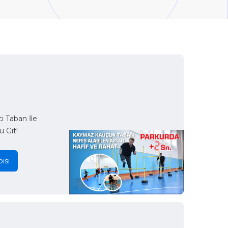
 Taban İle
u Git!
ısı