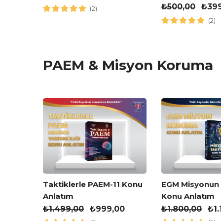
Kitabı
₺
500,00
₺
39
(2)
(2)
PAEM & Misyon Koruma
kleri
Taktiklerle PAEM-11 Konu
EGM Misyonun T
Anlatım
Konu Anlatım
,00
₺
1.499,00
₺
999,00
₺
1.800,00
₺
1