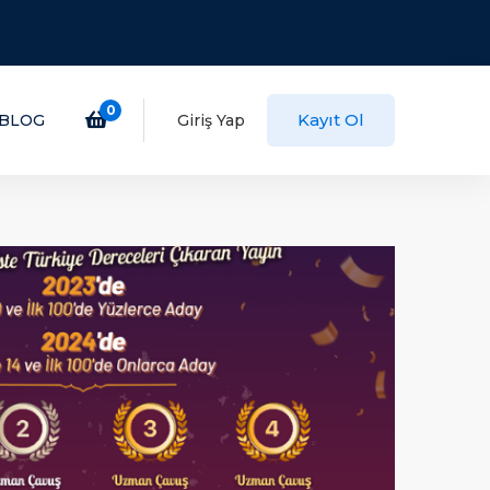
0
Kayıt Ol
BLOG
Giriş Yap