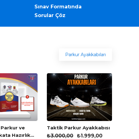
Sınav Formatında
Sorular Çöz
Parkur Ayakkabıları
 Parkur ve
Taktik Parkur Ayakkabısı
kata Hazırlık
₺
3.000,00
₺
1.999,00