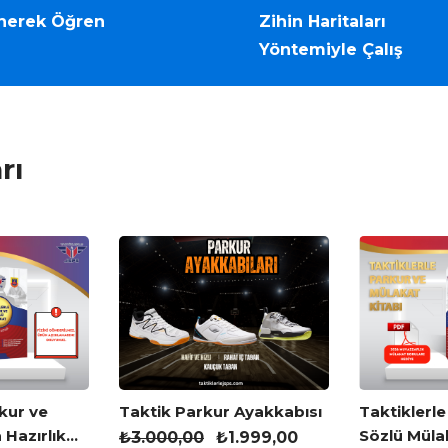
nerek Öğren
Zihin Haritaları
Yöntemiyle Çalış
rı
kur ve
Taktik Parkur Ayakkabısı
Taktiklerle
 Hazırlık
Sözlü Müla
₺
3.000,00
₺
1.999,00