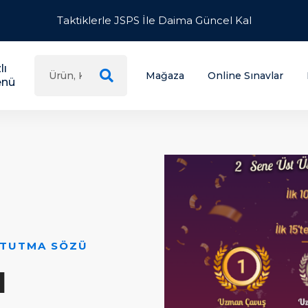
Taktiklerle JSPS İle Daima Güncel Kal
lı
Mağaza
Online Sınavlar
nü
 TUTMA SÖZÜ
l