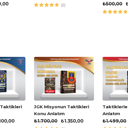
Kitabı
9,00
₺
500,00
(2)
JGK Misyonun Taktikleri
aktikleri
Taktiklerl
Konu Anlatım
Anlatım
₺
1.700,00
₺
1.350,00
.100,00
₺
1.499,00