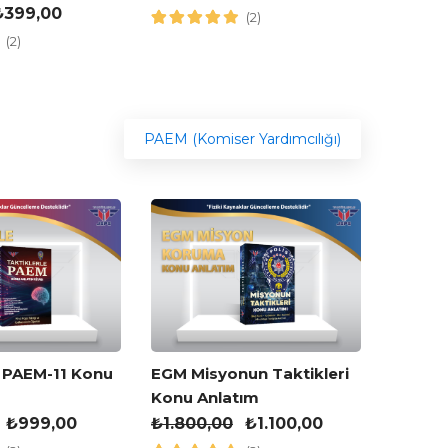
₺
399,00
(2)
(2)
PAEM (Komiser Yardımcılığı)
JGK Mi
e PAEM-11 Konu
EGM Misyonun Taktikleri
Konu A
Konu Anlatım
₺
1.700
₺
999,00
₺
1.800,00
₺
1.100,00