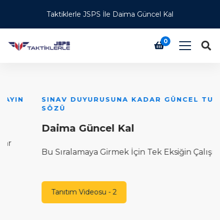
Taktiklerle JSPS İle Daima Güncel Kal
0
SINAV DUYURUSUNA KADAR GÜNCEL TUTMA
Ü
SÖZÜ
T
Daima Güncel Kal
H
Bu Sıralamaya Girmek İçin Tek Eksiğin Çalışmamak
T
Tanıtım Videosu - 2