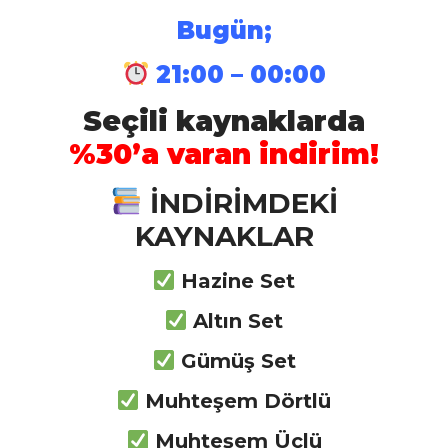
Bugün;
İstihkam Branş Kaynakları
21:00 – 00:00
Seçili kaynaklarda
Mühendis Branş Kaynakları
%30’a varan indirim!
İNDİRİMDEKİ
KAYNAKLAR
Daima Güncel Kal
Hazine Set
Eğlenerek Öğren
Altın Set
Zihin Haritaları Yöntemiyle
Gümüş Set
Çalış
Muhteşem Dörtlü
Sınav Formatında Sorular
Muhteşem Üçlü