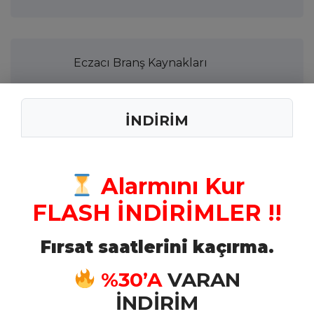
Eczacı Branş Kaynakları
İNDİRİM
Tabip Branş Kaynakları
Alarmını Kur
Kimyager Branş Kaynakları
FLASH İNDİRİMLER !!
Fırsat saatlerini kaçırma.
Veteriner Branş Kaynakları
%30’A
VARAN
İNDİRİM