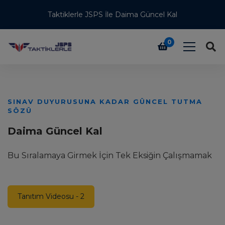
Taktiklerle JSPS İle Daima Güncel Kal
0
SINAV DUYURUSUNA KADAR GÜNCEL TUTMA
Ü
SÖZÜ
T
Daima Güncel Kal
H
Bu Sıralamaya Girmek İçin Tek Eksiğin Çalışmamak
T
Tanıtım Videosu - 2