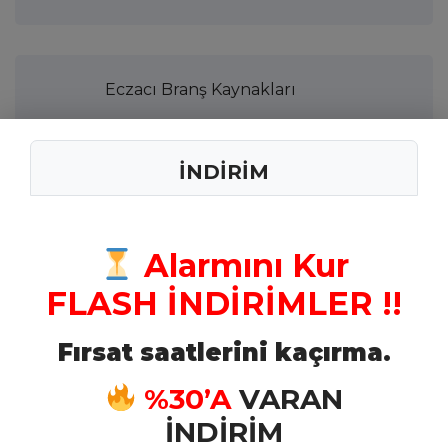
Eczacı Branş Kaynakları
İNDİRİM
Tabip Branş Kaynakları
Alarmını Kur
Kimyager Branş Kaynakları
FLASH İNDİRİMLER !!
Fırsat saatlerini kaçırma.
Veteriner Branş Kaynakları
%30’A
VARAN
İNDİRİM