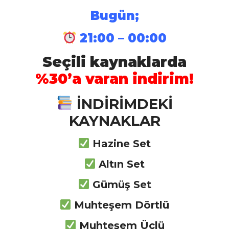
Bugün;
İstihkam Branş Kaynakları
21:00 – 00:00
Seçili kaynaklarda
Mühendis Branş Kaynakları
%30’a varan indirim!
İNDİRİMDEKİ
KAYNAKLAR
Daima Güncel Kal
Hazine Set
Eğlenerek Öğren
Altın Set
Zihin Haritaları Yöntemiyle
Gümüş Set
Çalış
Muhteşem Dörtlü
Sınav Formatında Sorular
Muhteşem Üçlü