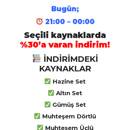
Bugün;
İstihkam Branş Kaynakları
21:00 – 00:00
Seçili kaynaklarda
Mühendis Branş Kaynakları
%30’a varan indirim!
İNDİRİMDEKİ
KAYNAKLAR
Daima Güncel Kal
Hazine Set
Eğlenerek Öğren
Altın Set
Zihin Haritaları Yöntemiyle
Gümüş Set
Çalış
Muhteşem Dörtlü
Sınav Formatında Sorular
Muhteşem Üçlü