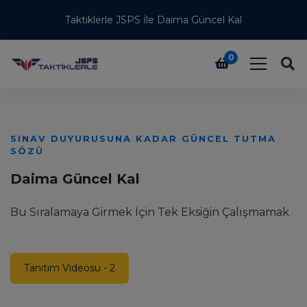
Taktiklerle JSPS İle Daima Güncel Kal
0
SINAV DUYURUSUNA KADAR GÜNCEL TUTMA
Ü
SÖZÜ
T
Daima Güncel Kal
H
Bu Sıralamaya Girmek İçin Tek Eksiğin Çalışmamak
T
Tanıtım Videosu - 2