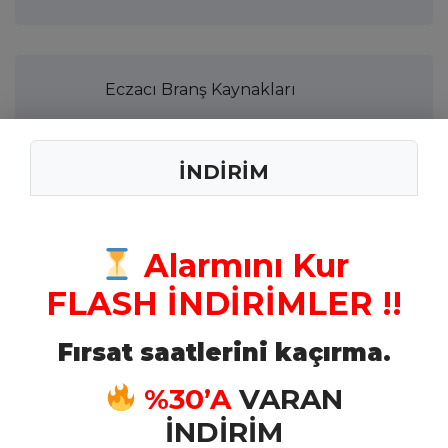
Eczacı Branş Kaynakları
İNDİRİM
Tabip Branş Kaynakları
Alarmını Kur
Kimyager Branş Kaynakları
FLASH İNDİRİMLER !!
Fırsat saatlerini kaçırma.
Veteriner Branş Kaynakları
%30’A
VARAN
İNDİRİM