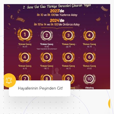
Hayallerinin Peşinden Git!