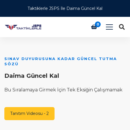
Taktiklerle JSPS İle Daima Güncel Kal
0
SINAV DUYURUSUNA KADAR GÜNCEL TUTMA
Ü
SÖZÜ
T
Daima Güncel Kal
H
Bu Sıralamaya Girmek İçin Tek Eksiğin Çalışmamak
T
Tanıtım Videosu - 2