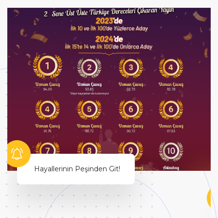
Hayallerinin Peşinden Git!