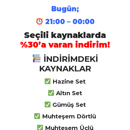
Bugün;
İstihkam Branş Kaynakları
21:00 – 00:00
Seçili kaynaklarda
Mühendis Branş Kaynakları
%30’a varan indirim!
İNDİRİMDEKİ
KAYNAKLAR
Daima Güncel Kal
Hazine Set
Eğlenerek Öğren
Altın Set
Zihin Haritaları Yöntemiyle
Gümüş Set
Çalış
Muhteşem Dörtlü
Sınav Formatında Sorular
Muhteşem Üçlü