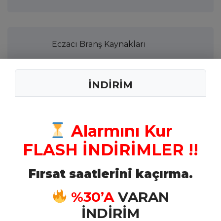
Eczacı Branş Kaynakları
İNDİRİM
Tabip Branş Kaynakları
Alarmını Kur
Kimyager Branş Kaynakları
FLASH İNDİRİMLER !!
Fırsat saatlerini kaçırma.
Veteriner Branş Kaynakları
%30’A
VARAN
İNDİRİM