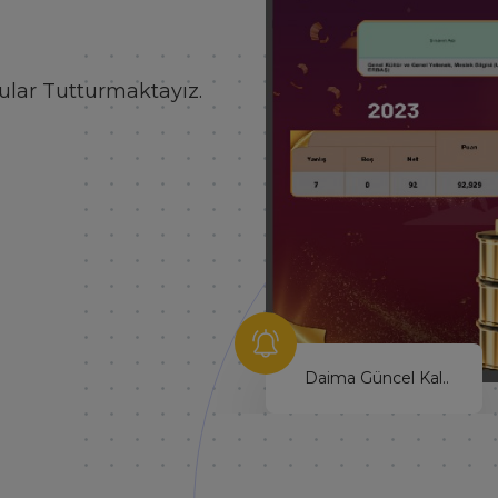
 Çalışmamak
Hayallerinin Peşinden Git