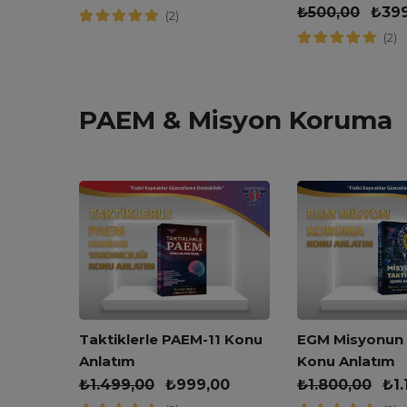
Kitabı
₺
500,00
₺
39
(2)
(2)
PAEM & Misyon Koruma
kleri
Taktiklerle PAEM-11 Konu
EGM Misyonun T
Anlatım
Konu Anlatım
,00
₺
1.499,00
₺
999,00
₺
1.800,00
₺
1