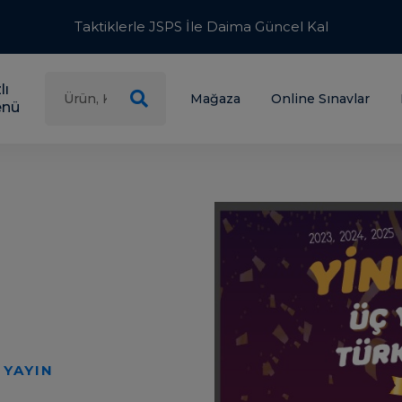
Taktiklerle JSPS İle Daima Güncel Kal
lı
Mağaza
Online Sınavlar
nü
 TUTMA SÖZÜ
l