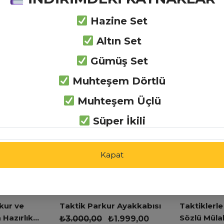
nerek Öğren
Zihin Haritaları
Hazine Set
Yöntemiyle Çalış
Altın Set
Gümüş Set
Muhteşem Dörtlü
rı
Muhteşem Üçlü
Süper İkili
Kapat
kur ve
Taktik Parkur Ayakkabısı
Taktiklerle
 Hazırlık
Sözlü Müla
₺
3.000,00
₺
1.999,00