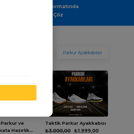
Sınav Formatında
Sorular Çöz
Parkur Ayakkabıları
 Parkur ve
Taktik Parkur Ayakkabısı
kata Hazırlık
₺
3.000,00
₺
1.999,00