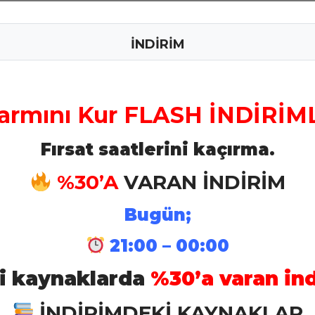
Personel Branş
Maliye Branşı
İNDİRİM
Kaynakları
Kaynakları
Bakım Branş
Bando Branş
armını Kur FLASH İNDİRİML
Kaynakları
Kaynakları
Fırsat saatlerini kaçırma.
Eczacı Branş
Tabip Branş
%30’A
VARAN İNDİRİM
Kaynakları
Kaynakları
Bugün;
21:00 – 00:00
İstihkam Branş
Mühendis Bra
Kaynakları
Kaynakları
li kaynaklarda
%30’a varan ind
İNDİRİMDEKİ KAYNAKLAR