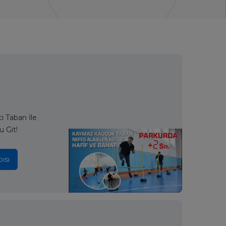
 Taban İle
u Git!
ısı