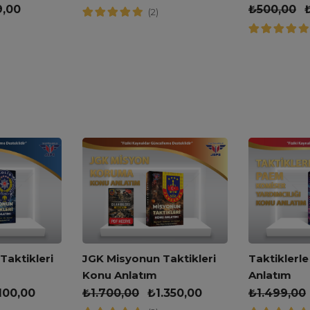
Kitabı
9,00
₺
500,00
(2)
JGK Misyonun Taktikleri
aktikleri
Taktiklerl
Konu Anlatım
Anlatım
₺
1.700,00
₺
1.350,00
.100,00
₺
1.499,00