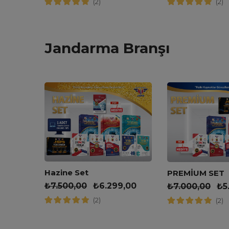
(2)
(2)
Jandarma Branşı
leri
Hazine Set
PREMİUM SET
₺
7.500,00
₺
6.299,00
₺
7.000,00
₺
5
(2)
(2)