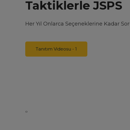
Bu Sıralamaya Girmek İçin Tek Eksiğin
Tanıtım Videosu - 2
‹
›