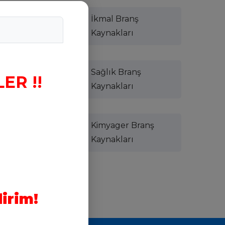
İkmal Branş
Kaynakları
Sağlık Branş
ER !!
Kaynakları
Kimyager Branş
Kaynakları
nş
irim!