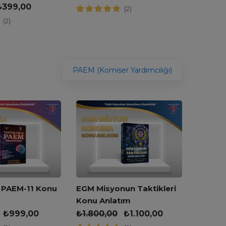
₺
399,00
(2)
(2)
PAEM (Komiser Yardımcılığı)
JGK Mi
e PAEM-11 Konu
EGM Misyonun Taktikleri
Konu A
Konu Anlatım
₺
1.700
₺
999,00
₺
1.800,00
₺
1.100,00