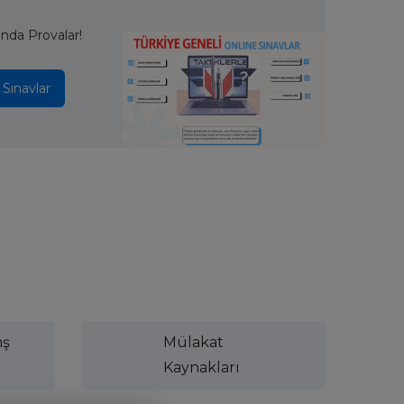
ında Provalar!
 Sınavlar
nş
Mülakat
Kaynakları