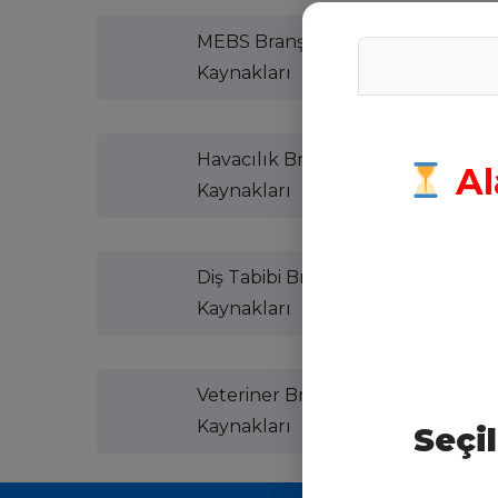
MEBS Branş
Kaynakları
Havacılık Branş
Al
Kaynakları
Diş Tabibi Branş
Kaynakları
Veteriner Branş
Kaynakları
Seçi