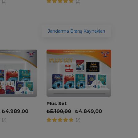
(2)
(2)
Jandarma Branş Kaynakları
Plus Set
Muhteş
₺
5.100,00
₺
4.849,00
₺
4.00
₺
4.989,00
(2)
(2)