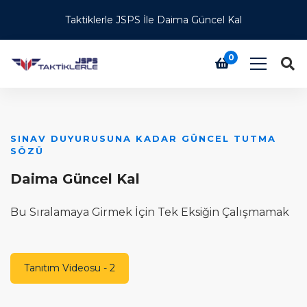
Taktiklerle JSPS İle Daima Güncel Kal
0
SINAV DUYURUSUNA KADAR GÜNCEL TUTMA
Ü
SÖZÜ
T
Daima Güncel Kal
H
Bu Sıralamaya Girmek İçin Tek Eksiğin Çalışmamak
T
Tanıtım Videosu - 2